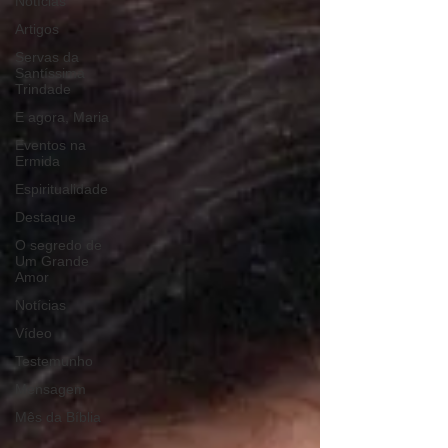
Notícias
Artigos
Servas da
Santíssima
Trindade
E agora, Maria
Eventos na
Ermida
Espiritualidade
Destaque
O segredo de
Um Grande
Amor
Notícias
Vídeo
Testemunho
Mensagem
Mês da Bíblia