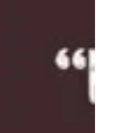
Notícias
Artigos
Servas da
Santíssima
Trindade
E agora, Maria
Eventos na
Ermida
Espiritualidade
Destaque
O segredo de
Um Grande
Amor
Notícias
Vídeo
Testemunho
Mensagem
Mês da Bíblia