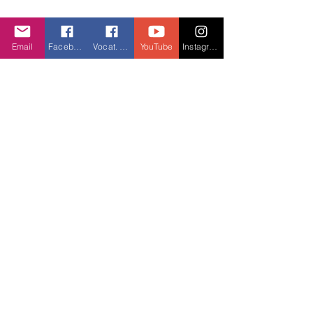
Assembleia dos/as Leigos/as
Trinitários/as da Congregação das
Email
Facebook
Vocat. Facebook
YouTube
Instagram
Servas da Ssma. Trindade
CORPUS CHRISTI
Festa do corpo
“E o pão que eu darei é a minha carne
dada para a vida do mundo” (Jo 6,51)
HOSPITALIDADE
Acolher para humanizar-se “
“Quem vos recebe, é a mim que está
recebendo; e quem me recebe, está
recebendo Aquele que me enviou” (Mt
10,40)
São Pedro e São Paulo
IDENTIDADE DES-VELADA A SERVIÇO DA VIDA