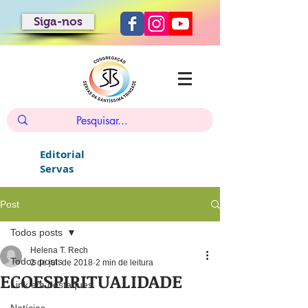
Siga-nos
Editorial
Servas
Post
Todos posts
Helena T. Rech
Todos posts
2 de jul. de 2018
2 min de leitura
ECOESPIRITUALIDADE
Link em destaques