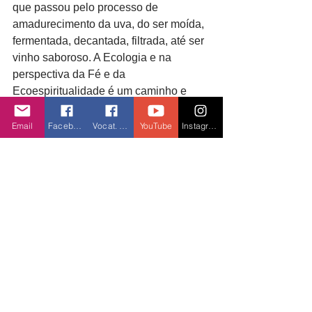
que passou pelo processo de 
amadurecimento da uva, do ser moída, 
fermentada, decantada, filtrada, até ser 
vinho saboroso. A Ecologia e na 
perspectiva da Fé e da 
Ecoespiritualidade é um caminho e 
possibilidade de ressignificar as 
relações da nossa “OIKOS” = casa 
Email
Facebook
Vocat. Facebook
YouTube
Instagram
comum. Não se trata de chegar mais 
perto geograficamente, senão de 
chegar mais longe e arriscar-nos, 
apesar das limitações e medos. A 
Ecoespiritualidade pedirá caminhos 
concretos de solidariedade.
- O nosso olhar sobre a realidade 
reflete o olhar de Deus? desde o 
coração de Deus? - Como encaramos 
todas as catástrofes ecológicas destes 