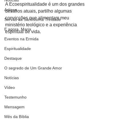
Notícias
A Ecoespiritualidade é um dos grandes 
Artigos
desafios atuais, partilho algumas 
convicções que alimentam meu 
Servas da Santíssima Trindade
ministério teológico e a experiência 
E agora, Maria
espiritual de vida.
Eventos na Ermida
Espiritualidade
Destaque
O segredo de Um Grande Amor
Notícias
Vídeo
Testemunho
Mensagem
Mês da Bíblia