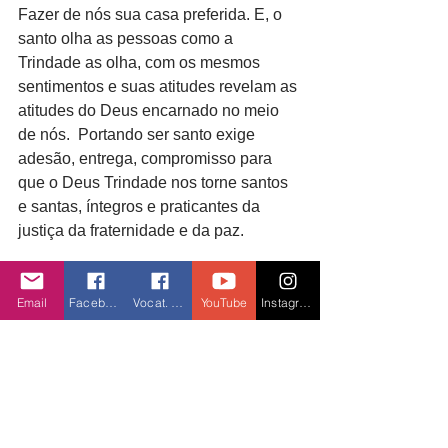
Fazer de nós sua casa preferida. E, o 
santo olha as pessoas como a 
Trindade as olha, com os mesmos 
sentimentos e suas atitudes revelam as 
atitudes do Deus encarnado no meio 
de nós.  Portando ser santo exige 
adesão, entrega, compromisso para 
que o Deus Trindade nos torne santos 
e santas, íntegros e praticantes da 
justiça da fraternidade e da paz.
Ir. Vitória Líbera Balbinot
Email
Facebook
Vocat. Facebook
YouTube
Instagram
Serva da SSma Trindade
#SERVASDASANTÍSSIMATRINDADE
Servas da Santíssima Trindade