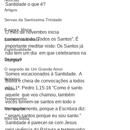
Notícias
Santidade o que é?
Artigos
Servas da Santíssima Trindade
E agora, Maria
O mês de novembro inicia 
comemorando “Todos os Santos”. É 
Eventos na Ermida
importante meditar nisto: Os Santos já 
Espiritualidade
não tem um dia  em que celebramos na 
Destaque
liturgia?
O segredo de Um Grande Amor
Somos vocacionados à Santidade.  A 
Notícias
Bíblia é cheia de convocações a todos 
nós; 1ª. Pedro 1,15-16 “Como é santo 
Vídeo
aquele  que vos chamou, também 
Testemunho
vocês tornem-se santos em todo o 
Mensagem
comportamento, porque a Escritura diz: 
“ sejam santos porque eu sou santo.” 
Mês da Bíblia
Santidade é parecer-se com Jesus 
pela vivência da Palavra e testemunho 