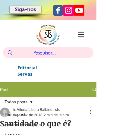
Siga-nos
Editorial
Servas
Post
Todos posts
Ir. Vitória Líbera Balbinot, sts
Todos posts
1 de nov. de 2018
2 min de leitura
Santidade o que é?
Link em destaques