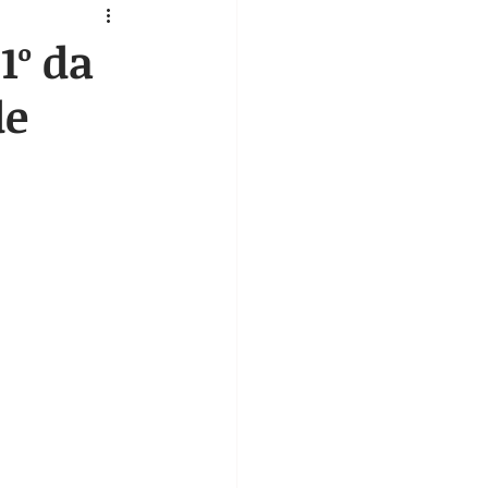
Vídeo
Testemunho
1º da
de