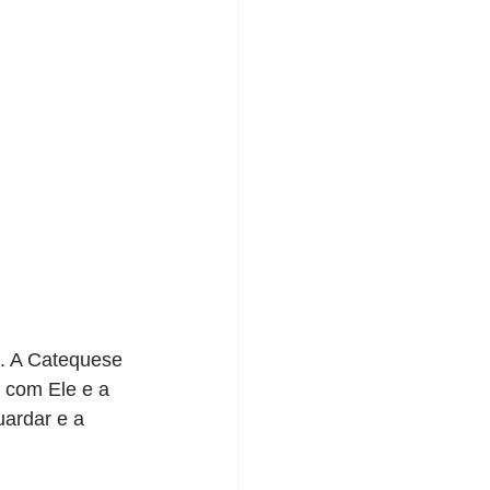
. A Catequese 
 com Ele e a 
uardar e a 