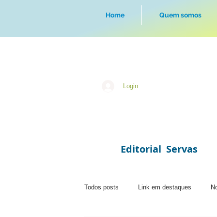
Home
Quem somos
Login
Editorial Servas
Todos posts
Link em destaques
No