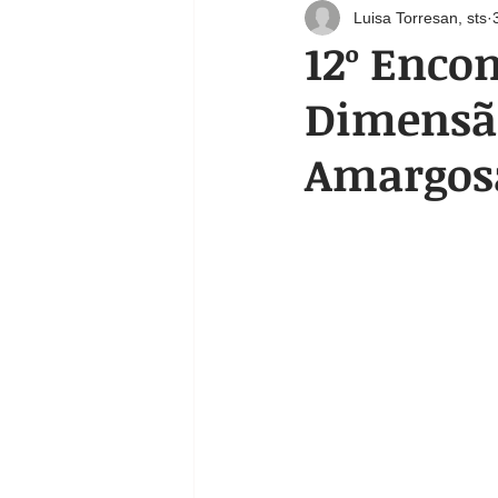
Luisa Torresan, sts
Eventos na Ermida
Espiritualidad
12º Encon
Dimensão
Mensagem
Mês da Bíblia
Amargos