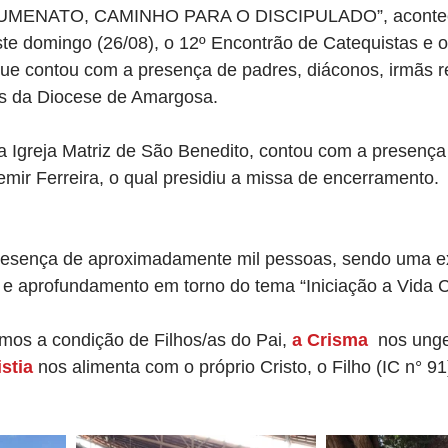
UMENATO, CAMINHO PARA O DISCIPULADO”, acontec
te domingo (26/08), o 12º Encontrão de Catequistas e o
ue contou com a presença de padres, diáconos, irmãs re
as da Diocese de Amargosa.
a Igreja Matriz de São Benedito, contou com a presença 
ir Ferreira, o qual presidiu a missa de encerramento.
resença de aproximadamente mil pessoas, sendo uma ex
o e aprofundamento em torno do tema “Iniciação a Vida Cr
mos a condição de Filhos/as do Pai, 
a Crisma
  nos ung
stia
 nos alimenta com o próprio Cristo, o Filho (IC n° 91