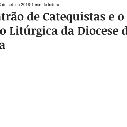
3 de set. de 2018
1 min de leitura
e
Destaque
O segredo de Um Grande Amor
Notícias
trão de Catequistas e o 
 Litúrgica da Diocese 
a