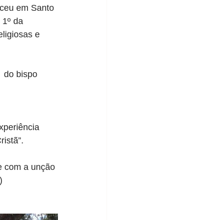
eu em Santo 
 1º da 
ligiosas e 
 do bispo 
periência 
istã”.
e com a unção 
)